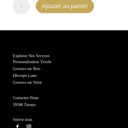
quantité
Ajouter au panier
de
Trèfle
–
Mon
câlin
de
poche
Explorez Nos Services
Personnalisation Textile
Gravure sur Bois
Découpe Laser
Gravure sur Verre
Contactez-Nous
39500 Tavaux
Suivez nous