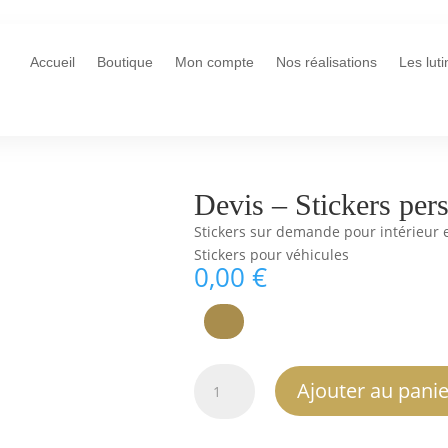
Accueil
Boutique
Mon compte
Nos réalisations
Les lut
Devis – Stickers per
Stickers sur demande pour intérieur e
Stickers pour véhicules
0,00
€
quantité
Ajouter au panie
de
Devis
–