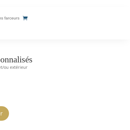
ins farceurs
sonnalisés
t/ou extérieur
r