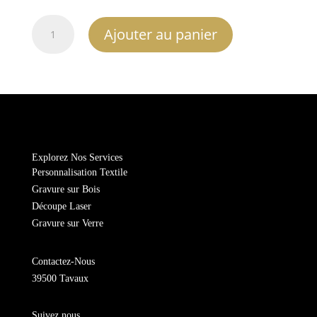
quantité
Ajouter au panier
de
Porte
clé
je
t'aime
Explorez Nos Services
Personnalisation Textile
Gravure sur Bois
Découpe Laser
Gravure sur Verre
Contactez-Nous
39500 Tavaux
Suivez nous