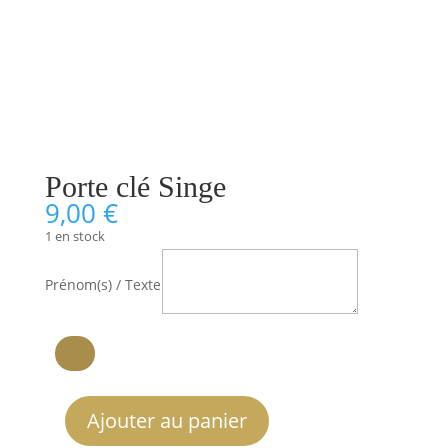
Porte clé Singe
9,00
€
1 en stock
Prénom(s) / Texte
Ajouter au panier
quantité