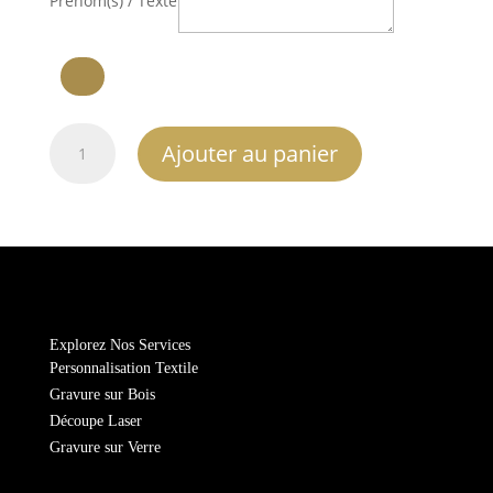
Prénom(s) / Texte
quantité
Ajouter au panier
de
Mug
magique
Explorez Nos Services
Personnalisation Textile
Gravure sur Bois
Découpe Laser
Gravure sur Verre