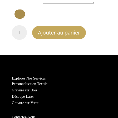
quantité
Ajouter au panier
de
Sac
de
Sport
Explorez Nos Services
Personnalisation Textile
Gravure sur Bois
Découpe Laser
Gravure sur Verre
Contactez-Nous