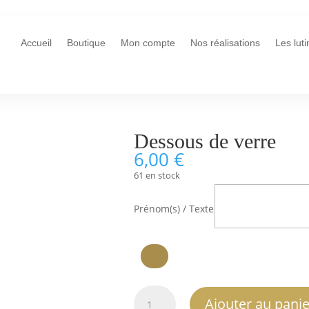
Accueil
Boutique
Mon compte
Nos réalisations
Les lut
Dessous de verre
6,00
€
61 en stock
Prénom(s) / Texte
quantité
Ajouter au panie
de