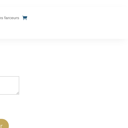
ins farceurs
r