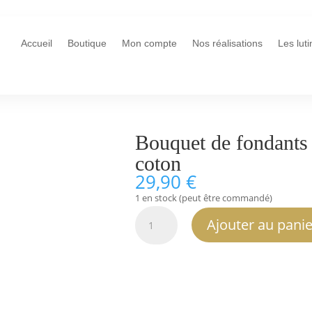
Accueil
Boutique
Mon compte
Nos réalisations
Les lut
Bouquet de fondants 
coton
29,90
€
1 en stock (peut être commandé)
quantité
Ajouter au panie
de
Bouquet
de
fondants
parfumés
fleur