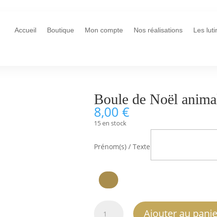
Accueil
Boutique
Mon compte
Nos réalisations
Les lut
Boule de Noël animal
8,00
€
15 en stock
Prénom(s) / Texte
quantité
Ajouter au panie
de