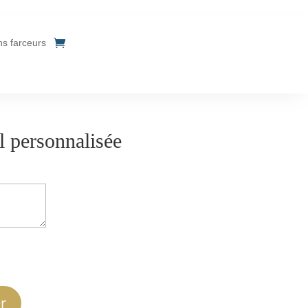
ins farceurs
 personnalisée
r