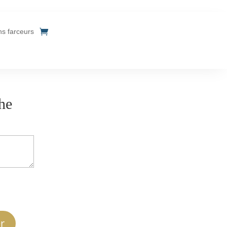
ins farceurs
he
r