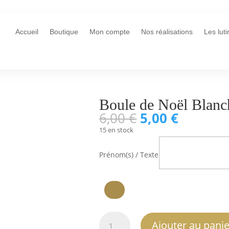
Accueil
Boutique
Mon compte
Nos réalisations
Les lut
Boule de Noël Blanc
Le
Le
6,00
€
5,00
€
prix
prix
15 en stock
initial
actuel
était :
est :
Prénom(s) / Texte
6,00 €.
5,00 €.
quantité
Ajouter au panie
de