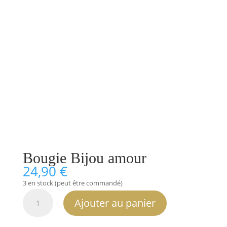
Bougie Bijou amour
24,90
€
3 en stock (peut être commandé)
quantité
Ajouter au panier
de
Bougie